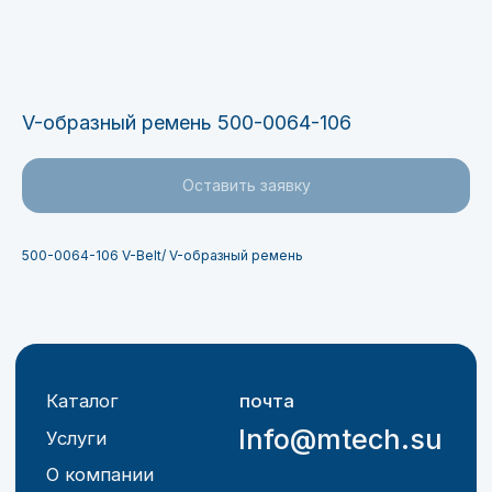
V-образный ремень 500-0064-106
Каталог
почта
Info@mtech.su
Услуги
Оставить заявку
О компании
Контакты
500-0064-106 V-Belt/ V-образный ремень
г. Волгоград, ул. Калинина
д. 13, офис 922
пн-пт: 08:30 - 17:30
+7 (917) 338-10-19
М-технологии 2025 ©
Политика конфиденциальности